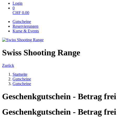
Login
0
CHF
0.00
Gutscheine
Reservierungen
Kurse & Events
Swiss Shooting Range
Zurück
Startseite
Gutscheine
Gutscheine
Geschenkgutschein - Betrag fre
Geschenkgutschein - Betrag fre