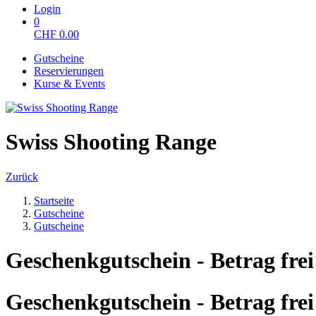
Login
0
CHF
0.00
Gutscheine
Reservierungen
Kurse & Events
Swiss Shooting Range
Zurück
Startseite
Gutscheine
Gutscheine
Geschenkgutschein - Betrag fre
Geschenkgutschein - Betrag fre