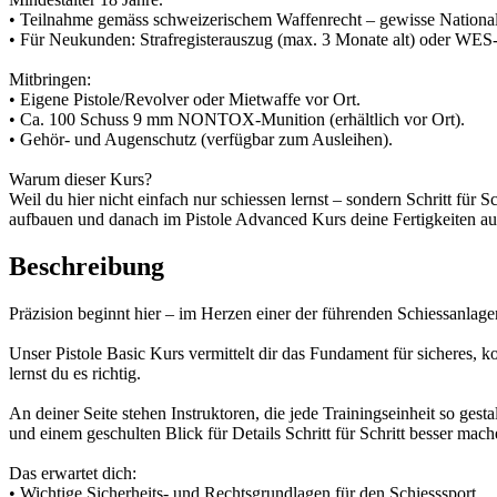
• Teilnahme gemäss schweizerischem Waffenrecht – gewisse National
• Für Neukunden: Strafregisterauszug (max. 3 Monate alt) oder WES-K
Mitbringen:
• Eigene Pistole/Revolver oder Mietwaffe vor Ort.
• Ca. 100 Schuss 9 mm NONTOX-Munition (erhältlich vor Ort).
• Gehör- und Augenschutz (verfügbar zum Ausleihen).
Warum dieser Kurs?
Weil du hier nicht einfach nur schiessen lernst – sondern Schritt für 
aufbauen und danach im Pistole Advanced Kurs deine Fertigkeiten au
Beschreibung
Präzision beginnt hier – im Herzen einer der führenden Schiessanlag
Unser Pistole Basic Kurs vermittelt dir das Fundament für sicheres, k
lernst du es richtig.
An deiner Seite stehen Instruktoren, die jede Trainingseinheit so gest
und einem geschulten Blick für Details Schritt für Schritt besser mach
Das erwartet dich:
• Wichtige Sicherheits- und Rechtsgrundlagen für den Schiesssport.