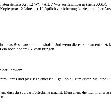
itäten gemäss Art. 12 WV / Art. 7 WG ausgeschlossen (siehe AGB).
opie (max. 2 Jahre alt), Haftpflichtversicherungskopie, amtlicher Au
Schritt das Beste aus dir herausholst. Und wenn dieses Fundament sitzt, 
f ein noch höheres Niveau bringen.
en der Schweiz.
ontrolliertes und präzises Schiessen. Egal, ob du zum ersten Mal eine P
alten, dass du spürbar Fortschritte machst. Menschen, die nicht nur wiss
en.