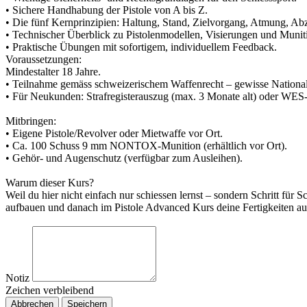
• Sichere Handhabung der Pistole von A bis Z.
• Die fünf Kernprinzipien: Haltung, Stand, Zielvorgang, Atmung, Ab
• Technischer Überblick zu Pistolenmodellen, Visierungen und Munit
• Praktische Übungen mit sofortigem, individuellem Feedback.
Voraussetzungen:
Mindestalter 18 Jahre.
• Teilnahme gemäss schweizerischem Waffenrecht – gewisse National
• Für Neukunden: Strafregisterauszug (max. 3 Monate alt) oder WES-K
Mitbringen:
• Eigene Pistole/Revolver oder Mietwaffe vor Ort.
• Ca. 100 Schuss 9 mm NONTOX-Munition (erhältlich vor Ort).
• Gehör- und Augenschutz (verfügbar zum Ausleihen).
Warum dieser Kurs?
Weil du hier nicht einfach nur schiessen lernst – sondern Schritt für 
aufbauen und danach im Pistole Advanced Kurs deine Fertigkeiten au
Notiz
Zeichen verbleibend
Abbrechen
Speichern