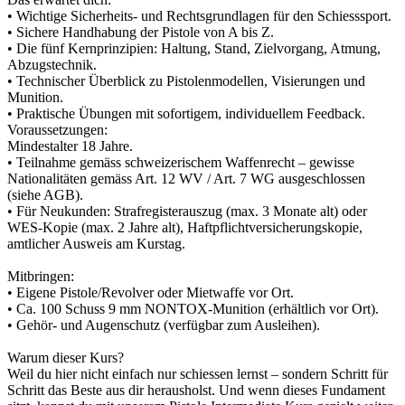
• Wichtige Sicherheits- und Rechtsgrundlagen für den Schiesssport.
• Sichere Handhabung der Pistole von A bis Z.
• Die fünf Kernprinzipien: Haltung, Stand, Zielvorgang, Atmung,
Abzugstechnik.
• Technischer Überblick zu Pistolenmodellen, Visierungen und
Munition.
• Praktische Übungen mit sofortigem, individuellem Feedback.
Voraussetzungen:
Mindestalter 18 Jahre.
• Teilnahme gemäss schweizerischem Waffenrecht – gewisse
Nationalitäten gemäss Art. 12 WV / Art. 7 WG ausgeschlossen
(siehe AGB).
• Für Neukunden: Strafregisterauszug (max. 3 Monate alt) oder
WES-Kopie (max. 2 Jahre alt), Haftpflichtversicherungskopie,
amtlicher Ausweis am Kurstag.
Mitbringen:
• Eigene Pistole/Revolver oder Mietwaffe vor Ort.
• Ca. 100 Schuss 9 mm NONTOX-Munition (erhältlich vor Ort).
• Gehör- und Augenschutz (verfügbar zum Ausleihen).
Warum dieser Kurs?
Weil du hier nicht einfach nur schiessen lernst – sondern Schritt für
Schritt das Beste aus dir herausholst. Und wenn dieses Fundament