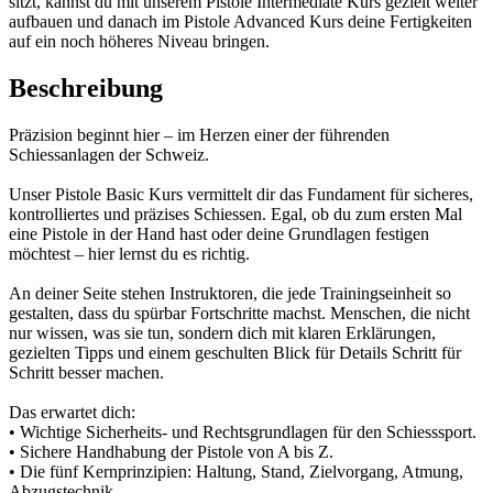
sitzt, kannst du mit unserem Pistole Intermediate Kurs gezielt weiter
aufbauen und danach im Pistole Advanced Kurs deine Fertigkeiten
auf ein noch höheres Niveau bringen.
Beschreibung
Präzision beginnt hier – im Herzen einer der führenden
Schiessanlagen der Schweiz.
Unser Pistole Basic Kurs vermittelt dir das Fundament für sicheres,
kontrolliertes und präzises Schiessen. Egal, ob du zum ersten Mal
eine Pistole in der Hand hast oder deine Grundlagen festigen
möchtest – hier lernst du es richtig.
An deiner Seite stehen Instruktoren, die jede Trainingseinheit so
gestalten, dass du spürbar Fortschritte machst. Menschen, die nicht
nur wissen, was sie tun, sondern dich mit klaren Erklärungen,
gezielten Tipps und einem geschulten Blick für Details Schritt für
Schritt besser machen.
Das erwartet dich:
• Wichtige Sicherheits- und Rechtsgrundlagen für den Schiesssport.
• Sichere Handhabung der Pistole von A bis Z.
• Die fünf Kernprinzipien: Haltung, Stand, Zielvorgang, Atmung,
Abzugstechnik.