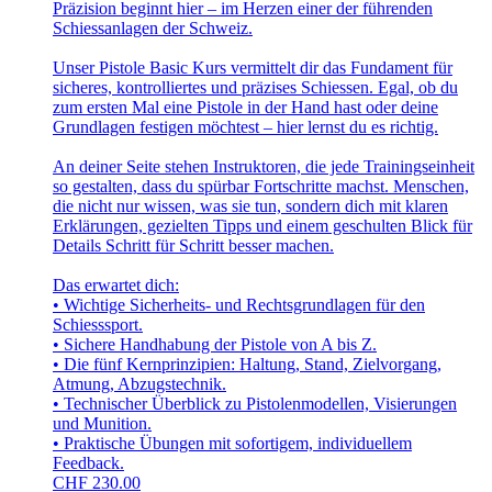
Präzision beginnt hier – im Herzen einer der führenden
Schiessanlagen der Schweiz.
Unser Pistole Basic Kurs vermittelt dir das Fundament für
sicheres, kontrolliertes und präzises Schiessen. Egal, ob du
zum ersten Mal eine Pistole in der Hand hast oder deine
Grundlagen festigen möchtest – hier lernst du es richtig.
An deiner Seite stehen Instruktoren, die jede Trainingseinheit
so gestalten, dass du spürbar Fortschritte machst. Menschen,
die nicht nur wissen, was sie tun, sondern dich mit klaren
Erklärungen, gezielten Tipps und einem geschulten Blick für
Details Schritt für Schritt besser machen.
Das erwartet dich:
• Wichtige Sicherheits- und Rechtsgrundlagen für den
Schiesssport.
• Sichere Handhabung der Pistole von A bis Z.
• Die fünf Kernprinzipien: Haltung, Stand, Zielvorgang,
Atmung, Abzugstechnik.
• Technischer Überblick zu Pistolenmodellen, Visierungen
und Munition.
• Praktische Übungen mit sofortigem, individuellem
Feedback.
CHF
230.00